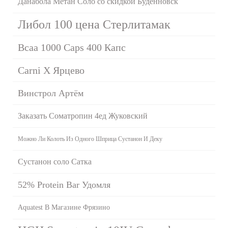
Данабола Метан Соло со скидкой Будённовск
Либол 100 цена Стерлитамак
Bcaa 1000 Caps 400 Капс
Carni X Ярцево
Винстрол Артём
Заказать Cоматропин 4ед Жуковский
Можно Ли Колоть Из Одного Шприца Сустанон И Деку
Сустанон соло Сатка
52% Protein Bar Удомля
Aquatest В Магазине Фрязино