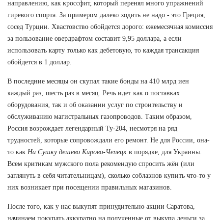
направлению, как кроссфит, который перенял много упражнений
гиревого спорта. За примером далеко ходить не надо - это Греция,
сосед Турции. Хвастовство обойдется дорого: ежемесячная комиссия
за пользование овердрафтом составит 9,95 доллара, а если
использовать карту только как дебетовую, то каждая трансакция
обойдется в 1 доллар.
В последние месяцы он скупал такие бонды на 410 млрд иен
каждый раз, шесть раз в месяц. Речь идет как о поставках
оборудования, так и об оказании услуг по строительству и
обслуживанию магистральных газопроводов. Таким образом,
Россия возрождает легендарный Ту-204, несмотря на ряд
трудностей, которые сопровождали его ремонт. Не для России, она-
то как
На Сушку дешево Кирово-Чепецк
в порядке, для Украины.
Всем критикам мужского пола рекомендую спросить жён (или
заглянуть в себя читательницам), сколько соблазнов купить что-то у
них возникает при посещении правильных магазинов.
После того, как у нас выкупят принудительно акции Саратова,
начинаем покупать аккуратно на полученные от выкупа деньги за