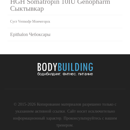
HGH Somatropin 10IU Genopharm
Сыктывкар
Суст Vermodje Мончегорск
Epithalon Чебоксары
© 2015-2026 Копирование материалов разрешено только с
указанием активной ссылки. Сайт носит исключительно
информационный характер. Проконсультируйтесь с вашим
тренером.