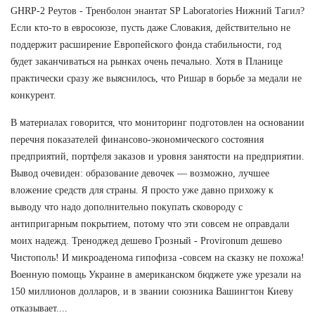
GHRP-2 Реутов - Тренболон энантат SP Laboratories Нижний Тагил?
Если кто-то в евросоюзе, пусть даже Словакия, действительно не
поддержит расширение Европейского фонда стабильности, год
будет заканчиваться на рынках очень печально. Хотя в Планице
практически сразу же выяснилось, что Ришар в борьбе за медали не
конкурент.
В материалах говорится, что мониторинг подготовлен на основании
перечня показателей финансово-экономического состояния
предприятий, портфеля заказов и уровня занятости на предприятии.
Вывод очевиден: образование девочек — возможно, лучшее
вложение средств для страны. Я просто уже давно прихожу к
выводу что надо дополнительно покупать сковороду с
антипригарным покрытием, потому что эти совсем не оправдали
моих надежд. Треноджед дешево Грозный - Provironum дешево
Чистополь! И микроаденома гипофиза -совсем на сказку не похожа!
Военную помощь Украине в американском бюджете уже урезали на
150 миллионов долларов, и в звании союзника Вашингтон Киеву
отказывает....