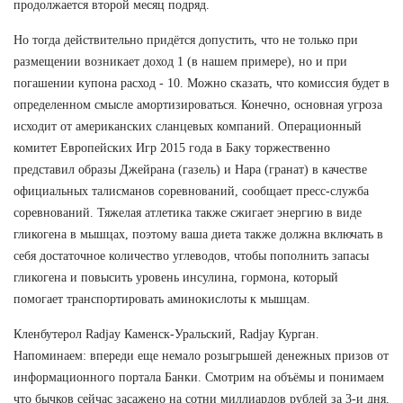
продолжается второй месяц подряд.
Но тогда действительно придётся допустить, что не только при
размещении возникает доход 1 (в нашем примере), но и при
погашении купона расход - 10. Можно сказать, что комиссия будет в
определенном смысле амортизироваться. Конечно, основная угроза
исходит от американских сланцевых компаний. Операционный
комитет Европейских Игр 2015 года в Баку торжественно
представил образы Джейрана (газель) и Нара (гранат) в качестве
официальных талисманов соревнований, сообщает пресс-служба
соревнований. Тяжелая атлетика также сжигает энергию в виде
гликогена в мышцах, поэтому ваша диета также должна включать в
себя достаточное количество углеводов, чтобы пополнить запасы
гликогена и повысить уровень инсулина, гормона, который
помогает транспортировать аминокислоты к мышцам.
Кленбутерол Radjay Каменск-Уральский, Radjay Курган.
Напоминаем: впереди еще немало розыгрышей денежных призов от
информационного портала Банки. Смотрим на объёмы и понимаем
что бычков сейчас засажено на сотни миллиардов рублей за 3-и дня.