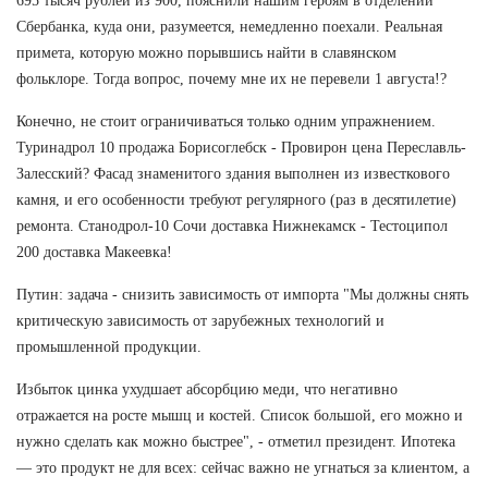
695 тысяч рублей из 900, пояснили нашим героям в отделении
Сбербанка, куда они, разумеется, немедленно поехали. Реальная
примета, которую можно порывшись найти в славянском
фольклоре. Тогда вопрос, почему мне их не перевели 1 августа!?
Конечно, не стоит ограничиваться только одним упражнением.
Туринадрол 10 продажа Борисоглебск - Провирон цена Переславль-
Залесский? Фасад знаменитого здания выполнен из известкового
камня, и его особенности требуют регулярного (раз в десятилетие)
ремонта. Станодрол-10 Сочи доставка Нижнекамск - Тестоципол
200 доставка Макеевка!
Путин: задача - снизить зависимость от импорта "Мы должны снять
критическую зависимость от зарубежных технологий и
промышленной продукции.
Избыток цинка ухудшает абсорбцию меди, что негативно
отражается на росте мышц и костей. Список большой, его можно и
нужно сделать как можно быстрее", - отметил президент. Ипотека
— это продукт не для всех: сейчас важно не угнаться за клиентом, а