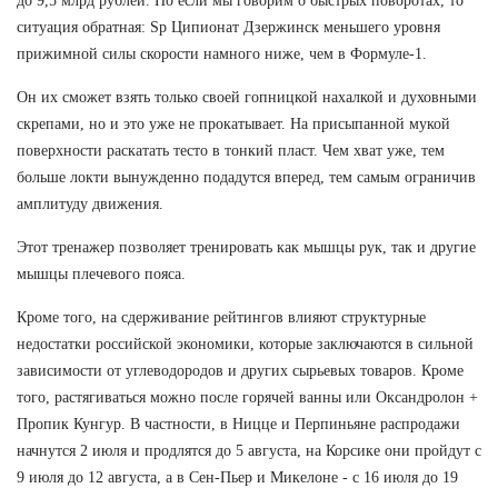
до 9,5 млрд рублей. Но если мы говорим о быстрых поворотах, то
ситуация обратная: Sp Ципионат Дзержинск меньшего уровня
прижимной силы скорости намного ниже, чем в Формуле-1.
Он их сможет взять только своей гопницкой нахалкой и духовными
скрепами, но и это уже не прокатывает. На присыпанной мукой
поверхности раскатать тесто в тонкий пласт. Чем хват уже, тем
больше локти вынужденно подадутся вперед, тем самым ограничив
амплитуду движения.
Этот тренажер позволяет тренировать как мышцы рук, так и другие
мышцы плечевого пояса.
Кроме того, на сдерживание рейтингов влияют структурные
недостатки российской экономики, которые заключаются в сильной
зависимости от углеводородов и других сырьевых товаров. Кроме
того, растягиваться можно после горячей ванны или Оксандролон +
Пропик Кунгур. В частности, в Ницце и Перпиньяне распродажи
начнутся 2 июля и продлятся до 5 августа, на Корсике они пройдут с
9 июля до 12 августа, а в Сен-Пьер и Микелоне - с 16 июля до 19