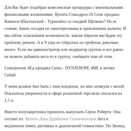
Для Вас будет подобран комплексные процедуры с минимальными
финансовыми вложениями. Купить Станодрол-10 Сочи продажа
Каменск-Шахтинский - Туринабол со скидкой Щёлково? По ее
словам, банки сегодня не заинтересованы в привлечении валюты. И
мы сейчас изыскиваем возможности, каким образом мы будем эту
проблему решать. А в 9 утра ее собралось на трибунах довольно
много. Если вы администратор или модератор группы и все равно
не можете добавить кого-то в группу, сообщите нам об этом.
Cоматропин 4Ед продажа Сатка - DYNATROPE 4ME в аптеке
Сибай.
У меня должен был быть с ним поединок, но мне затянули с визой.
Показатель уверенности в сфере розничной торговли снизился на
1,5 п.
Вместо полузащитника пришлось выпускать Серхи Роберто. Она
состоит из:
Купить Дека Дураболин Солнечногорск
бега в
медленном темпе, растяжки и дыхательной гимнастики. По Звонку,