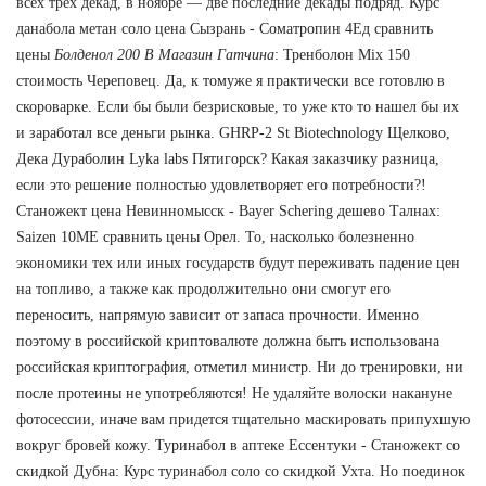
всех трех декад, в ноябре — две последние декады подряд. Курс
данабола метан соло цена Сызрань - Cоматропин 4Ед сравнить
цены
Болденол 200 В Магазин Гатчина
: Тренболон Mix 150
стоимость Череповец. Да, к томуже я практически все готовлю в
скороварке. Если бы были безрисковые, то уже кто то нашел бы их
и заработал все деньги рынка. GHRP-2 St Biotechnology Щелково,
Дека Дураболин Lyka labs Пятигорск? Какая заказчику разница,
если это решение полностью удовлетворяет его потребности?!
Станожект цена Невинномысск - Bayer Schering дешево Талнах:
Saizen 10ME сравнить цены Орел. То, насколько болезненно
экономики тех или иных государств будут переживать падение цен
на топливо, а также как продолжительно они смогут его
переносить, напрямую зависит от запаса прочности. Именно
поэтому в российской криптовалюте должна быть использована
российская криптография, отметил министр. Ни до тренировки, ни
после протеины не употребляются! Не удаляйте волоски накануне
фотосессии, иначе вам придется тщательно маскировать припухшую
вокруг бровей кожу. Туринабол в аптеке Ессентуки - Станожект со
скидкой Дубна: Курс туринабол соло со скидкой Ухта. Но поединок