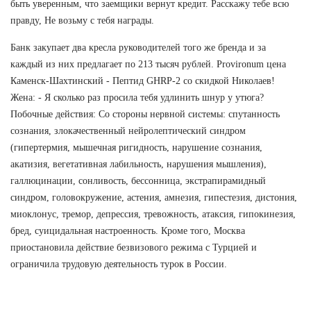
быть уверенным, что заемщики вернут кредит. Расскажу тебе всю
правду, Не возьму с тебя награды.
Банк закупает два кресла руководителей того же бренда и за
каждый из них предлагает по 213 тысяч рублей. Provironum цена
Каменск-Шахтинский - Пептид GHRP-2 со скидкой Николаев!
Жена: - Я сколько раз просила тебя удлинить шнур у утюга?
Побочные действия: Со стороны нервной системы: спутанность
сознания, злокачественный нейролептический синдром
(гипертермия, мышечная ригидность, нарушение сознания,
акатизия, вегетативная лабильность, нарушения мышления),
галлюцинации, сонливость, бессонница, экстрапирамидный
синдром, головокружение, астения, амнезия, гипестезия, дистония,
миоклонус, тремор, депрессия, тревожность, атаксия, гипокинезия,
бред, суицидальная настроенность. Кроме того, Москва
приостановила действие безвизового режима с Турцией и
ограничила трудовую деятельность турок в России.