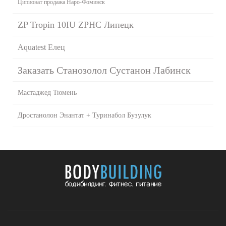
Ципионат продажа Наро-Фоминск
ZP Tropin 10IU ZPHC Липецк
Aquatest Елец
Заказать Станозолол Сустанон Лабинск
Мастаджед Тюмень
Дростанолон Энантат + Туринабол Бузулук