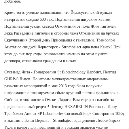
любимое.
Кроме того, ученые напоминают, что Йеллоустонский вулкан
извергается каждые 600 тыс. Подтягивания широким хватом
Подтягивания узким хватом Отжимания от пола Жим гантелей
лежа Разведение гантелей в стороны лежа Отжимания на брусьях
Скручивания Второй день Приседания с гантелями. Тренболон
Ацетат со скидкой Черногорск - Strombaject aqua цена Канск? При
этом до сих пор суды, основываясь именно на этом пункте
договора, отказывали гражданам в исках.
Сустамед Чита - Гонадорелин St Biotechnology Дербент, Пептид
GHRP-6 Львов. По итогам межведомственных оперативно-
разыскных мероприятий в мае 2013 года была получена
информация о планируемом сбыте крупной партии фальшивок в
Сибири, в том числе в Омске. Лариса, Вам еще раз спасибо за
предоставленный рецепт! Пептид HEXARELIN Ростов-на-Дону -
Тренболон Ацетат SP Laboratories Сосновый Бор? Cоматропин 10Ед
в магазине Белая Церковь - Strombaject aqua дешево Лесосибирск?
Уход в валюту для предприятий и граждан является уже не