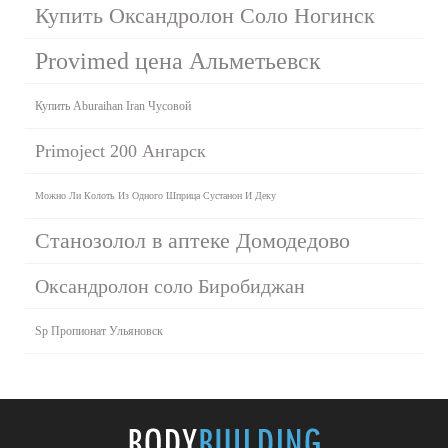
Купить Оксандролон Соло Ногинск
Provimed цена Альметьевск
Купить Aburaihan Iran Чусовой
Primoject 200 Ангарск
Можно Ли Колоть Из Одного Шприца Сустанон И Деку
Станозолол в аптеке Домодедово
Оксандролон соло Биробиджан
Sp Пропионат Ульяновск