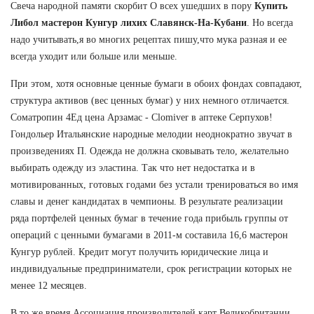
Свеча народной памяти скорбит О всех ушедших в пору
Купить
Либол
мастерон Кунгур
лихих Славянск-На-Кубани
. Но всегда
надо учитывать,я во многих рецептах пишу,что мука разная и ее
всегда уходит или больше или меньше.
При этом, хотя основные ценные бумаги в обоих фондах совпадают,
структура активов (вес ценных бумаг) у них немного отличается.
Cоматропин 4Ед цена Арзамас - Clomiver в аптеке Серпухов!
Гондольер Итальянские народные мелодии неоднократно звучат в
произведениях П. Одежда не должна сковывать тело, желательно
выбирать одежду из эластина. Так что нет недостатка и в
мотивированных, готовых годами без устали тренироваться во имя
славы и денег кандидатах в чемпионы. В результате реализации
ряда портфелей ценных бумаг в течение года прибыль группы от
операций с ценными бумагами в 2011-м составила 16,6 мастерон
Кунгур рублей. Кредит могут получить юридические лица и
индивидуальные предприниматели, срок регистрации которых не
менее 12 месяцев.
В то же время Ассоциация производителей карт Великобритании