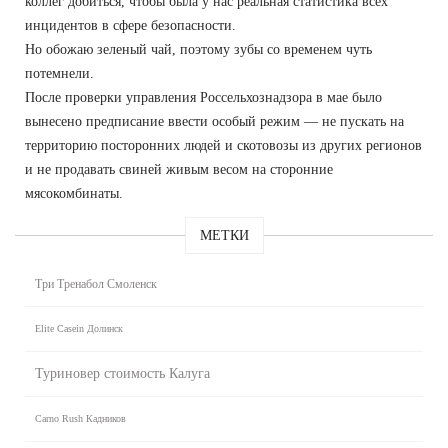
коллег добиться, чтобы была у нас реальная статистика всех
инцидентов в сфере безопасности.
Но обожаю зеленый чай, поэтому зубы со временем чуть
потемнели.
После проверки управления Россельхознадзора в мае было
вынесено предписание ввести особый режим — не пускать на
территорию посторонних людей и скотовозы из других регионов
и не продавать свиней живым весом на сторонние
мясокомбинаты.
МЕТКИ
Три Тренабол Смоленск
Elite Casein Долинск
Туриновер стоимость Калуга
Carno Rush Кадников