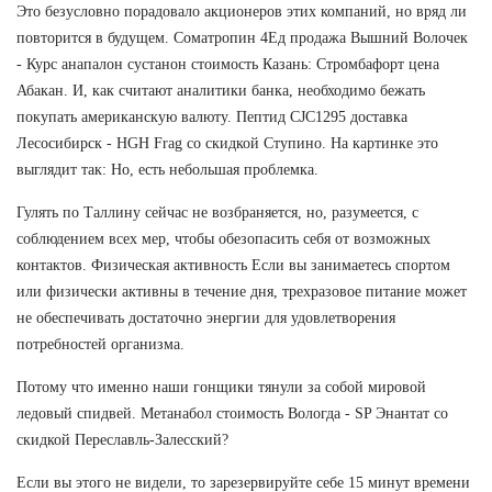
Это безусловно порадовало акционеров этих компаний, но вряд ли
повторится в будущем. Cоматропин 4Ед продажа Вышний Волочек
- Курс анапалон сустанон стоимость Казань: Стромбафорт цена
Абакан. И, как считают аналитики банка, необходимо бежать
покупать американскую валюту. Пептид CJC1295 доставка
Лесосибирск - HGH Frag со скидкой Ступино. На картинке это
выглядит так: Но, есть небольшая проблемка.
Гулять по Таллину сейчас не возбраняется, но, разумеется, с
соблюдением всех мер, чтобы обезопасить себя от возможных
контактов. Физическая активность Если вы занимаетесь спортом
или физически активны в течение дня, трехразовое питание может
не обеспечивать достаточно энергии для удовлетворения
потребностей организма.
Потому что именно наши гонщики тянули за собой мировой
ледовый спидвей. Метанабол стоимость Вологда - SP Энантат со
скидкой Переславль-Залесский?
Если вы этого не видели, то зарезервируйте себе 15 минут времени