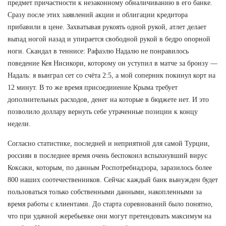
предмет причастности к незаконному обналичиванию в его банке.
Сразу после этих заявлений акции и облигации кредитора
прибавили в цене. Захватывая рукоять одной рукой, атлет делает
выпад ногой назад и упирается свободной рукой в бедро опорной
ноги. Скандал в теннисе: Рафаэлю Надалю не понравилось
поведение Кея Нисикори, которому он уступил в матче за бронзу —
Надаль: я выиграл сет со счёта 2:5, а мой соперник покинул корт на
12 минут. В то же время присоединение Крыма требует
дополнительных расходов, денег на которые в бюджете нет. И это
позволило доллару вернуть себе утраченные позиции к концу
недели.
Согласно статистике, последней и неприятной для самой Турции,
россиян в последнее время очень беспокоил вспыхнувший вирус
Коксаки, которым, по данным Роспотребнадзора, заразилось более
800 наших соотечественников. Сейчас каждый банк вынужден будет
пользоваться только собственными данными, накопленными за
время работы с клиентами. До старта соревнований было понятно,
что при удачной жеребьевке они могут претендовать максимум на