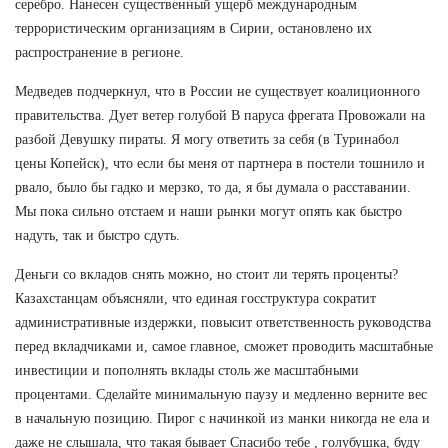
серебро. Нанесен существенный ущерб международным
террористическим организациям в Сирии, остановлено их
распространение в регионе.
Медведев подчеркнул, что в России не существует коалиционного
правительства. Дует ветер голубой В паруса фрегата Провожали на
разбой Девушку пираты. Я могу ответить за себя (в Туринабол
цены Копейск), что если бы меня от партнера в постели тошнило и
рвало, было бы гадко и мерзко, то да, я бы думала о расставании.
Мы пока сильно отстаем и наши рынки могут опять как быстро
надуть, так и быстро сдуть.
Деньги со вкладов снять можно, но стоит ли терять проценты?
Казахстанцам объясняли, что единая госструктура сократит
административные издержки, повысит ответственность руководства
перед вкладчиками и, самое главное, сможет проводить масштабные
инвестиции и пополнять вклады столь же масштабными
процентами. Сделайте минимальную паузу и медленно верните вес
в начальную позицию. Пирог с начинкой из манки никогда не ела и
даже не слышала, что такая бывает Спасибо тебе , голубушка, буду