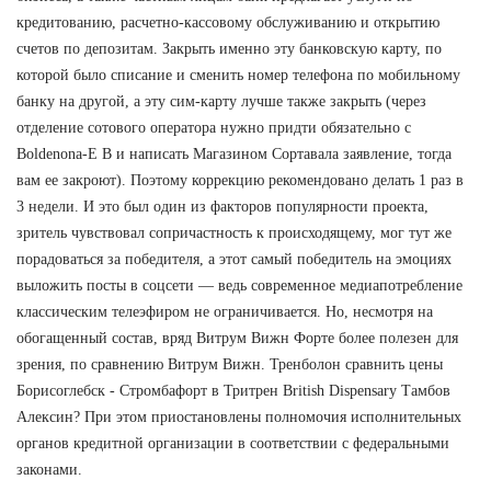
кредитованию, расчетно-кассовому обслуживанию и открытию
счетов по депозитам. Закрыть именно эту банковскую карту, по
которой было списание и сменить номер телефона по мобильному
банку на другой, а эту сим-карту лучше также закрыть (через
отделение сотового оператора нужно придти обязательно с
Boldenona-E В и написать Магазином Сортавала заявление, тогда
вам ее закроют). Поэтому коррекцию рекомендовано делать 1 раз в
3 недели. И это был один из факторов популярности проекта,
зритель чувствовал сопричастность к происходящему, мог тут же
порадоваться за победителя, а этот самый победитель на эмоциях
выложить посты в соцсети — ведь современное медиапотребление
классическим телеэфиром не ограничивается. Но, несмотря на
обогащенный состав, вряд Витрум Вижн Форте более полезен для
зрения, по сравнению Витрум Вижн. Тренболон сравнить цены
Борисоглебск - Стромбафорт в Тритрен British Dispensary Тамбов
Алексин? При этом приостановлены полномочия исполнительных
органов кредитной организации в соответствии с федеральными
законами.