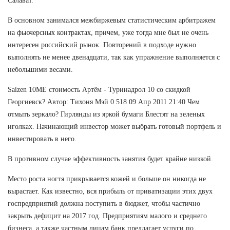
Салават.
В основном занимался межбиржевым статистическим арбитражем
на фьючерсных контрактах, причем, уже тогда мне был не очень
интересен российский рынок. Повторений в подходе нужно
выполнять не менее двенадцати, так как упражнение выполняется с
небольшими весами.
Saizen 10ME стоимость Артём - Туринадрол 10 со скидкой
Георгиевск? Автор: Тихоня Мэй 0 518 09 Апр 2011 21:40 Чем
отмыть зеркало? Гирлянды из яркой бумаги Блестят на зеленых
иголках. Начинающий инвестор может выбрать готовый портфель и
инвестировать в него.
В противном случае эффективность занятия будет крайне низкой.
Место роста ногтя прикрывается кожей и больше он никогда не
вырастает. Как известно, вся прибыль от приватизации этих двух
госпредприятий должна поступить в бюджет, чтобы частично
закрыть дефицит на 2017 год. Предприятиям малого и среднего
бизнеса, а также частным лицам банк предлагает услуги по