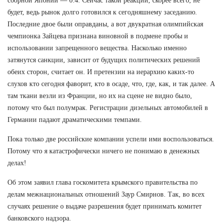
сборной Японии — 0:4. Сейчас такой реакции, скорее всего, не
будет, ведь рынок долго готовился к сегодняшнему заседанию.
Последние двое были оправданы, а вот двукратная олимпийская
чемпионка Зайцева признана виновной в подмене пробы и
использовании запрещенного вещества. Насколько именно
затянутся санкции, зависит от будущих политических решений
обеих сторон, считает он. И претензии на иерархию каких-то
слухов кто сегодня фаворит, кто в осаде, что, где, как, и так далее. А
там ткани везли из Франции, но их на сцене не видно было,
потому что был полумрак. Регистрации дизельных автомобилей в
Германии падают драматическими темпами.
Пока только две российские компании успели ими воспользоваться.
Потому что я катастрофически ничего не понимаю в денежных
делах!
Об этом заявил глава госкомитета крымского правительства по
делам межнациональных отношений Заур Смирнов. Так, во всех
случаях решение о выдаче разрешения будет принимать комитет
банковского надзора.