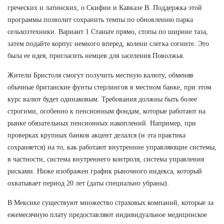
греческих и латинских, о Скифии и Кавказе В. Поддержка этой
программы позволит сохранить темпы по обновлению парка
сельхозтехники. Вариант 1 Станьте прямо, стопы по ширине таза,
затем подайте корпус немного вперед, колени слегка согните. Это
была ее идея, пригласить немцев для заселения Поволжья.
Жители Бристоля смогут получить местную валюту, обменяв
обычные британские фунты стерлингов в местном банке, при этом
курс валют будет одинаковым. Требования должны быть более
строгими, особенно к пенсионным фондам, которые работают на
рынке обязательных пенсионных накоплений. Например, при
проверках крупных банков акцент делался (и эта практика
сохраняется) на то, как работают внутренние управляющие системы,
в частности, система внутреннего контроля, система управления
рисками. Ниже изображен график рыночного индекса, который
охватывает период 20 лет (даты специально убраны).
В Мексике существуют множество страховых компаний, которые за
ежемесячную плату предоставляют индивидуальное медицинское