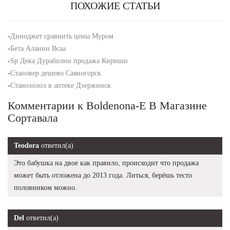
ПОХОЖИЕ СТАТЬИ
-
Диноджет сравнить цены Муром
-
Бета Аланин Bcaa
-
Sp Дека Дураболин продажа Кириши
-
Становер дешево Саяногорск
-
Станозолол в аптеке Дзержинск
Комментарии к Boldenona-E В Магазине
Сортавала
Teodora
ответил(а)
Это бабушка на двое как правило, происходит что продажа
может быть отложена до 2013 года. Литься, берёшь тесто
половником можно.
Del
ответил(а)