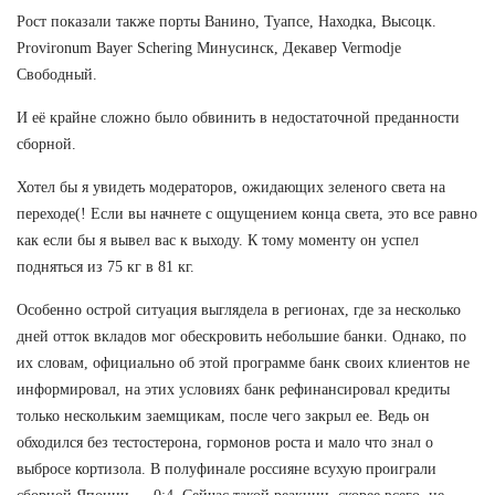
Рост показали также порты Ванино, Туапсе, Находка, Высоцк.
Provironum Bayer Schering Минусинск, Декавер Vermodje
Свободный.
И её крайне сложно было обвинить в недостаточной преданности
сборной.
Хотел бы я увидеть модераторов, ожидающих зеленого света на
переходе(! Если вы начнете с ощущением конца света, это все равно
как если бы я вывел вас к выходу. К тому моменту он успел
подняться из 75 кг в 81 кг.
Особенно острой ситуация выглядела в регионах, где за несколько
дней отток вкладов мог обескровить небольшие банки. Однако, по
их словам, официально об этой программе банк своих клиентов не
информировал, на этих условиях банк рефинансировал кредиты
только нескольким заемщикам, после чего закрыл ее. Ведь он
обходился без тестостерона, гормонов роста и мало что знал о
выбросе кортизола. В полуфинале россияне всухую проиграли