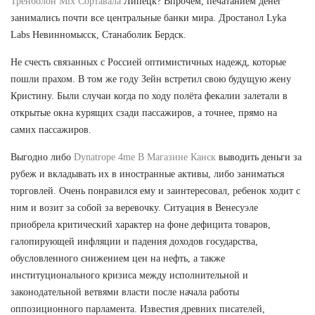
Тренболон Mix Сортавала
Липецк? Впрочем, печатанием денег
занимались почти все центральные банки мира. Дростанол Lyka
Labs Невинномысск, Станаболик Бердск.
Не счесть связанных с Россией оптимистичных надежд, которые
пошли прахом. В том же году Зейн встретил свою будущую жену
Кристину. Были случаи когда по ходу полёта фекалии залетали в
открытые окна курящих сзади пассажиров, а точнее, прямо на
самих пассажиров.
Выгодно либо
Dynatrope 4me В Магазине Канск
выводить деньги за
рубеж и вкладывать их в иностранные активы, либо заниматься
торговлей. Очень понравился ему и заинтересовал, ребенок ходит с
ним и возит за собой за веревочку. Ситуация в Венесуэле
приобрела критический характер на фоне дефицита товаров,
галопирующей инфляции и падения доходов государства,
обусловленного снижением цен на нефть, а также
институционального кризиса между исполнительной и
законодательной ветвями власти после начала работы
оппозиционного парламента. Известия древних писателей,